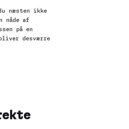
du næsten ikke
n nåde af
ssen på en
bliver desværre
rekte