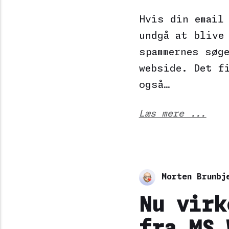
Hvis din email
undgå at blive
spammernes søg
webside. Det f
også…
Læs mere ...
Morten Brunbj
Nu virk