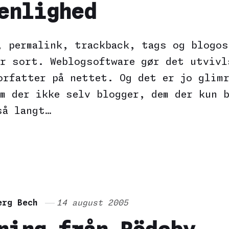
enlighed
, permalink, trackback, tags og blogos
er sort. Weblogsoftware gør det utvivl
orfatter på nettet. Og det er jo glimr
em der ikke selv blogger, dem der kun 
så langt…
erg Bech
14 august 2005