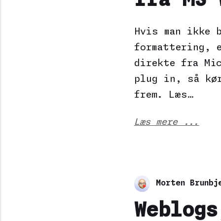
fra MS 
Hvis man ikke 
formattering, 
direkte fra Mi
plug in, så kø
frem. Læs…
Læs mere ...
Morten Brunbj
Weblogs