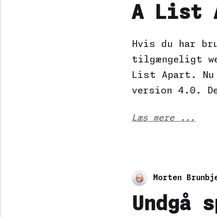
A List 
Hvis du har br
tilgængeligt w
List Apart. Nu
version 4.0. D
Læs mere ...
Morten Brunbj
Undgå s