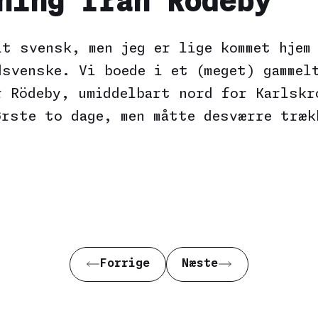
ning från Rödeby
it svensk, men jeg er lige kommet hjem
dsvenske. Vi boede i et (meget) gammel
r Rödeby, umiddelbart nord for Karlskr
ørste to dage, men måtte desværre træk
Forrige
Næste