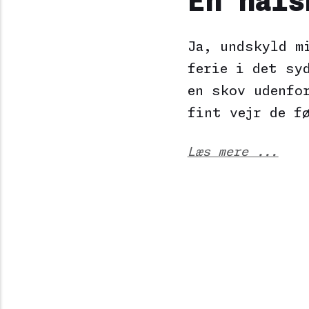
En häls
Ja, undskyld m
ferie i det sy
en skov udenfo
fint vejr de f
Læs mere ...