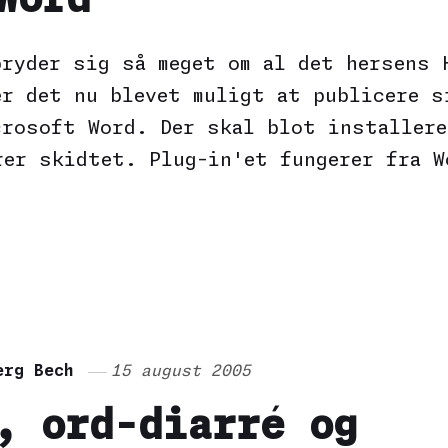
Word
bryder sig så meget om al det hersens 
er det nu blevet muligt at publicere s
crosoft Word. Der skal blot installere
rer skidtet. Plug-in'et fungerer fra W
erg Bech
15 august 2005
, ord-diarré og