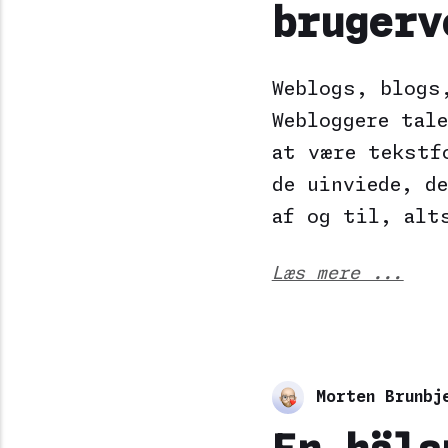
brugerv
Weblogs, blogs
Webloggere tal
at være tekstf
de uinviede, d
af og til, alt
Læs mere ...
Morten Brunbj