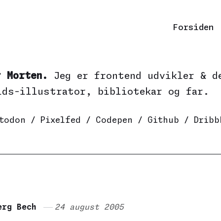
Forsiden
r Morten.
Jeg er frontend udvikler & d
ids-illustrator, bibliotekar og far.
todon
/
Pixelfed
/
Codepen
/
Github
/
Dribb
erg Bech
24 august 2005