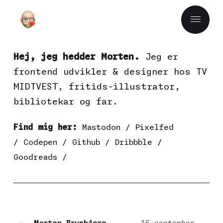
Hej, jeg hedder Morten.
Jeg er
frontend udvikler & designer hos
TV
MIDTVEST
, fritids-illustrator,
bibliotekar og far.
Find mig her:
Mastodon
/
Pixelfed
/
Codepen
/
Github
/
Dribbble
/
Goodreads
/