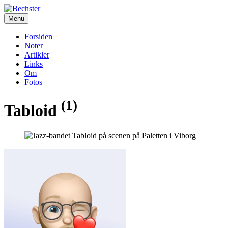
Menu
Forsiden
Noter
Artikler
Links
Om
Fotos
(1)
Tabloid