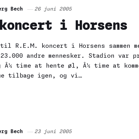
erg Bech
26 juni 2005
koncert i Horsens
 til R.E.M. koncert i Horsens sammen m
 23.000 andre mennesker. Stadion var p
g Â½ time at hente øl, Â½ time at komm
me tilbage igen, og vi…
erg Bech
23 juni 2005