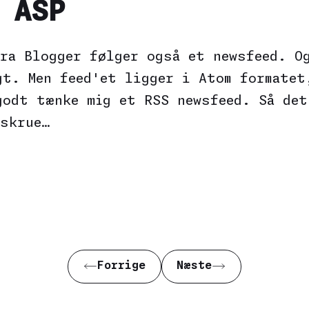
 ASP
fra Blogger følger også et newsfeed. O
gt. Men feed'et ligger i Atom formatet
godt tænke mig et RSS newsfeed. Så det
 skrue…
Forrige
Næste