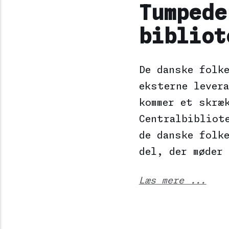
Tumpede
bibliot
De danske folk
eksterne levera
kommer et skræ
Centralbibliot
de danske folk
del, der møder
Læs mere ...