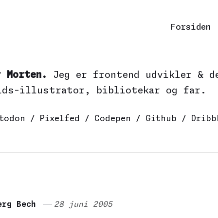
Forsiden
r Morten.
Jeg er frontend udvikler & d
ids-illustrator, bibliotekar og far.
todon
/
Pixelfed
/
Codepen
/
Github
/
Dribb
erg Bech
28 juni 2005