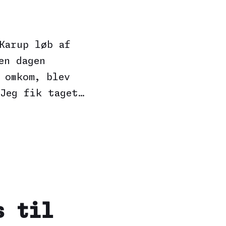
Karup løb af
en dagen
 omkom, blev
Jeg fik taget…
s til