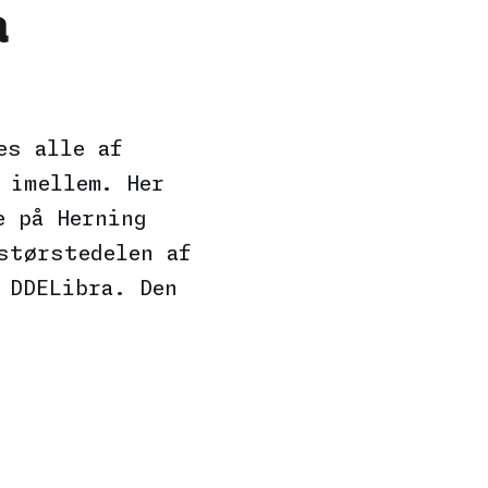
a
es alle af
 imellem. Her
e på Herning
størstedelen af
 DDELibra. Den