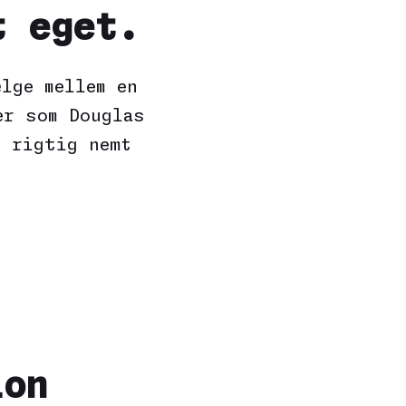
t eget.
lge mellem en
er som Douglas
t rigtig nemt
ion