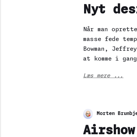
Nyt des
Når man oprett
masse fede tem
Bowman, Jeffre
at komme i gan
Læs mere ...
Morten Brunbj
Airshow