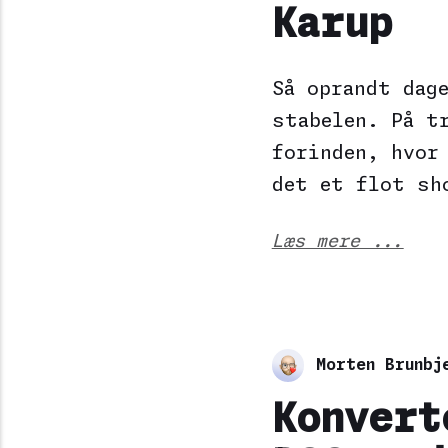
Karup
Så oprandt dag
stabelen. På t
forinden, hvor
det et flot sh
Læs mere ...
Morten Brunbj
Konvert