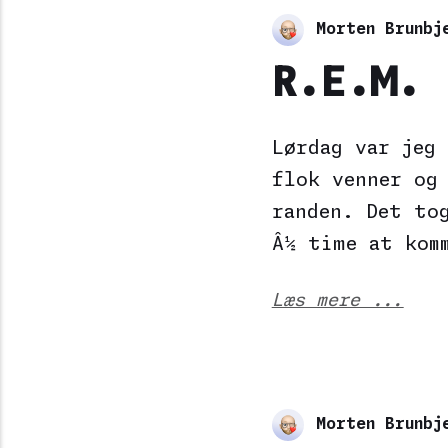
Morten Brunbj
R.E.M. 
Lørdag var jeg
flok venner og
randen. Det to
Â½ time at kom
Læs mere ...
Morten Brunbj