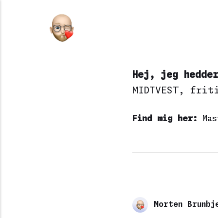
Hej, jeg hedde
MIDTVEST
, frit
Find mig her:
Mas
Morten Brunbj