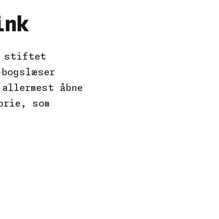
ink
 stiftet
-bogslæser
 allermest åbne
brie, som