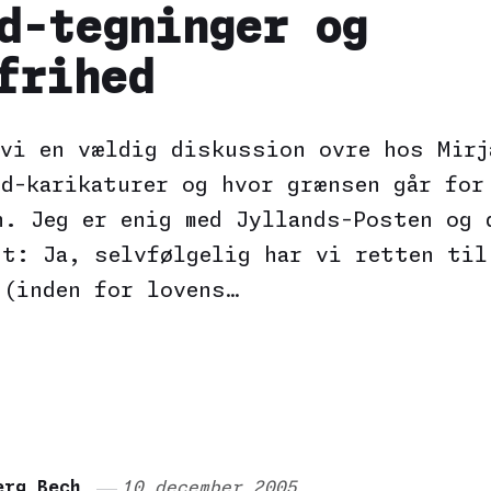
d-tegninger og
frihed
 vi en vældig diskussion ovre hos Mirj
ed-karikaturer og hvor grænsen går for
n. Jeg er enig med Jyllands-Posten og 
gt: Ja, selvfølgelig har vi retten til
 (inden for lovens…
erg Bech
10 december 2005