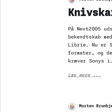
Knivska
På Next2005 ud
bekendtskab me
Librie. Nu er 
formater, og d
kræver Sonys i
Læs mere ...
Morten Brunbj