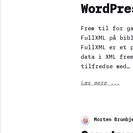
WordPre
Frem til for g
FullXML på bib
FullXML er et 
data i XML fre
tilfredse med…
Læs mere ...
Morten Brunbj