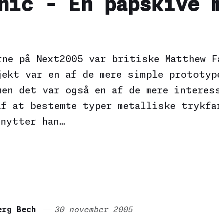
nic - En papskive 
rne på Next2005 var britiske Matthew F
jekt var en af de mere simple prototyp
men det var også en af de mere interes
af at bestemte typer metalliske trykfa
dnytter han…
erg Bech
30 november 2005