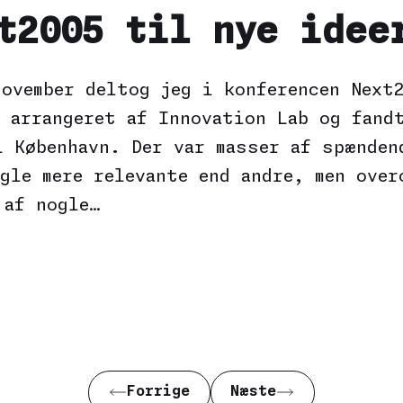
t2005 til nye idee
november deltog jeg i konferencen Next
r arrangeret af Innovation Lab og fand
i København. Der var masser af spænden
gle mere relevante end andre, men over
 af nogle…
Forrige
Næste