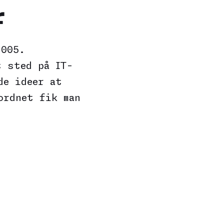
r
2005.
t sted på IT-
de ideer at
ordnet fik man