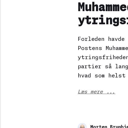
Muhamme
ytrings
Forleden havde
Postens Muhamm
ytringsfrihede
partier så lan
hvad som helst
Læs mere ...
Morten Brunbj