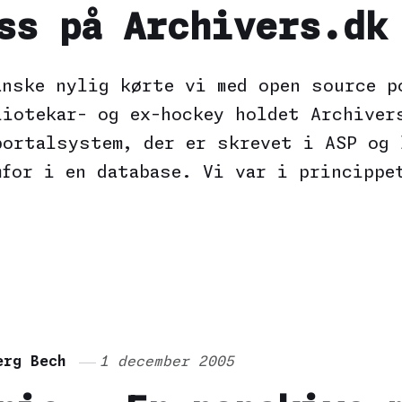
ss på Archivers.dk
anske nylig kørte vi med open source p
liotekar- og ex-hockey holdet Archiver
portalsystem, der er skrevet i ASP og 
mfor i en database. Vi var i princippe
erg Bech
1 december 2005