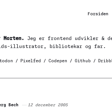
Forsiden
r Morten.
Jeg er frontend udvikler & d
ids-illustrator, bibliotekar og far.
todon
/
Pixelfed
/
Codepen
/
Github
/
Dribb
erg Bech
12 december 2005