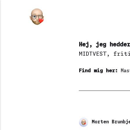
Hej, jeg hedde
MIDTVEST
, frit
Find mig her:
Mas
Morten Brunbj