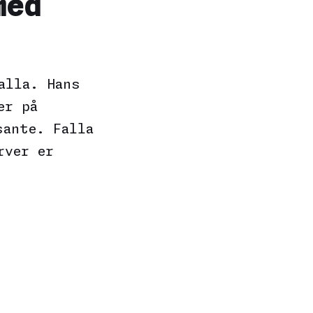
med
alla. Hans
er på
sante. Falla
rver er