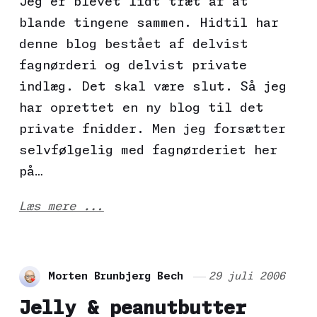
Jeg er blevet lidt træt af at
blande tingene sammen. Hidtil har
denne blog bestået af delvist
fagnørderi og delvist private
indlæg. Det skal være slut. Så jeg
har oprettet en ny blog til det
private fnidder. Men jeg forsætter
selvfølgelig med fagnørderiet her
på…
Læs mere ...
Morten Brunbjerg Bech
29 juli 2006
Jelly & peanutbutter