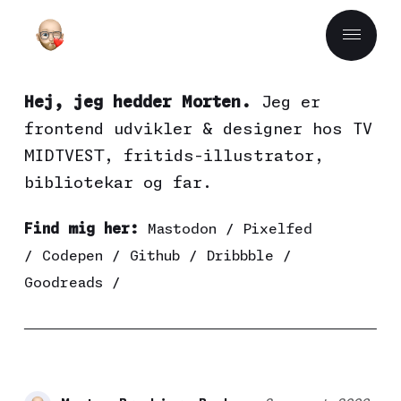
Hej, jeg hedder Morten.
Jeg er
frontend udvikler & designer hos
TV
MIDTVEST
, fritids-illustrator,
bibliotekar og far.
Find mig her:
Mastodon
/
Pixelfed
/
Codepen
/
Github
/
Dribbble
/
Goodreads
/