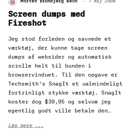
Morten Brunbjerg Bech
7 maj 2008
Screen dumps med
Fireshot
Jeg stod forleden og savnede et
værktøj, der kunne tage screen
dumps af websider og automatisk
scrolle helt til bunden i
browservinduet. Til den opgave er
Techsmith's SnagIt et ualmindeligt
fortrinligt stykke værktøj. SnagIt
koster dog $39,95 og selvom jeg
egentlig godt ville betale den…
Læs mere ...