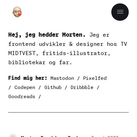
Hej, jeg hedder Morten.
Jeg er
frontend udvikler & designer hos
TV
MIDTVEST
, fritids-illustrator,
bibliotekar og far.
Find mig her:
Mastodon
/
Pixelfed
/
Codepen
/
Github
/
Dribbble
/
Goodreads
/