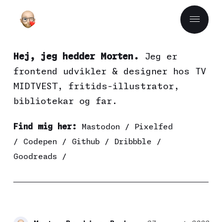
Hej, jeg hedder Morten.
Jeg er
frontend udvikler & designer hos
TV
MIDTVEST
, fritids-illustrator,
bibliotekar og far.
Find mig her:
Mastodon
/
Pixelfed
/
Codepen
/
Github
/
Dribbble
/
Goodreads
/