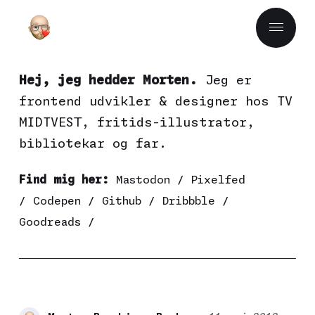
Hej, jeg hedder Morten.
Jeg er
frontend udvikler & designer hos
TV
MIDTVEST
, fritids-illustrator,
bibliotekar og far.
Find mig her:
Mastodon
/
Pixelfed
/
Codepen
/
Github
/
Dribbble
/
Goodreads
/