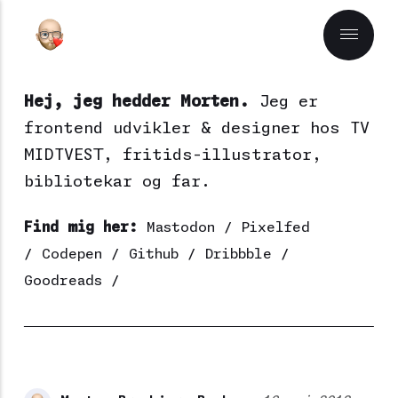
Hej, jeg hedder Morten.
Jeg er
frontend udvikler & designer hos
TV
MIDTVEST
, fritids-illustrator,
bibliotekar og far.
Find mig her:
Mastodon
/
Pixelfed
/
Codepen
/
Github
/
Dribbble
/
Goodreads
/