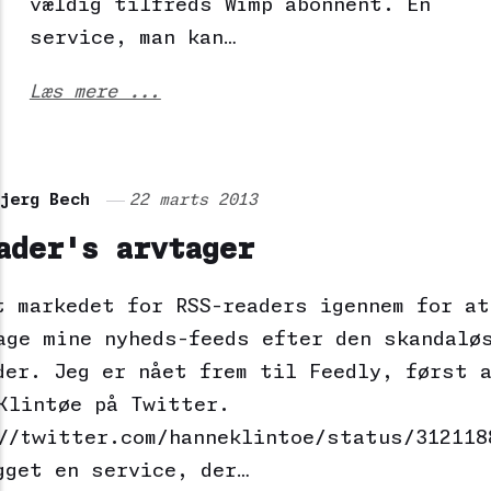
vældig tilfreds Wimp abonnent. En
service, man kan…
Læs mere ...
bjerg Bech
22 marts 2013
ader's arvtager
t markedet for RSS-readers igennem for at
age mine nyheds-feeds efter den skandalø
der. Jeg er nået frem til Feedly, først 
Klintøe på Twitter.
//twitter.com/hanneklintoe/status/312118
gget en service, der…