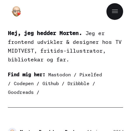
Hej, jeg hedder Morten.
Jeg er
frontend udvikler & designer hos
TV
MIDTVEST
, fritids-illustrator,
bibliotekar og far.
Find mig her:
Mastodon
/
Pixelfed
/
Codepen
/
Github
/
Dribbble
/
Goodreads
/