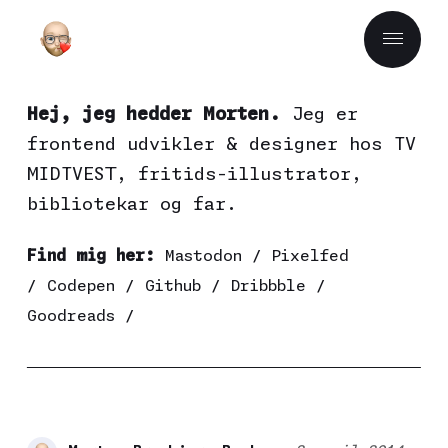
Hej, jeg hedder Morten.
Jeg er
frontend udvikler & designer hos
TV
MIDTVEST
, fritids-illustrator,
bibliotekar og far.
Find mig her:
Mastodon
/
Pixelfed
/
Codepen
/
Github
/
Dribbble
/
Goodreads
/