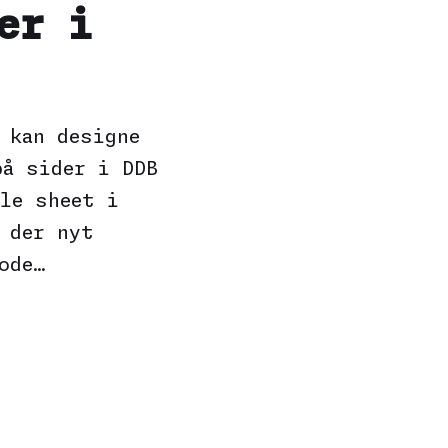
er i
 kan designe
på sider i DDB
le sheet i
 der nyt
ode…