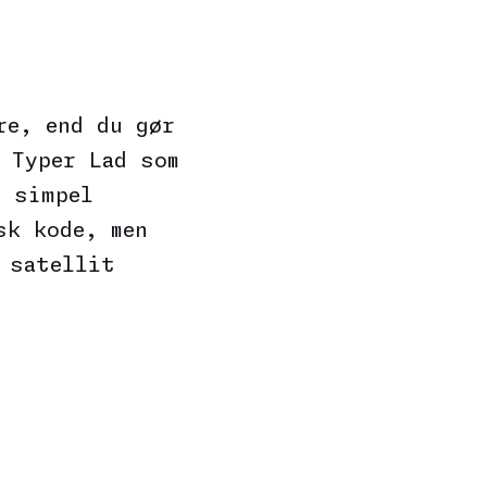
re, end du gør
 Typer Lad som
n simpel
sk kode, men
 satellit