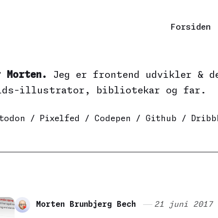
Forsiden
r Morten.
Jeg er frontend udvikler & d
ids-illustrator, bibliotekar og far.
todon
/
Pixelfed
/
Codepen
/
Github
/
Dribb
Morten Brunbjerg Bech
21 juni 2017