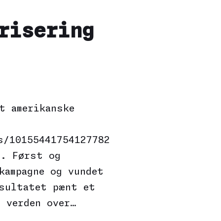
risering
t amerikanske
s/10155441754127782
r. Først og
kampagne og vundet
esultatet pænt et
 verden over…