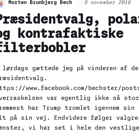
Morten Brunbjerg Bech
9 november 2016
Præsidentvalg, pola
og kontrafaktiske
filterbobler
 lørdags gættede jeg på vinderen af de
ræsidentvalg.
ttps://www.facebook.com/bechster/post
verraskelsen var egentlig ikke så sto
remmest har Trump tromlet igennem sin 
lt på sin vej. Endvidere følger valgr
ønster, vi har set i hele den vestlige