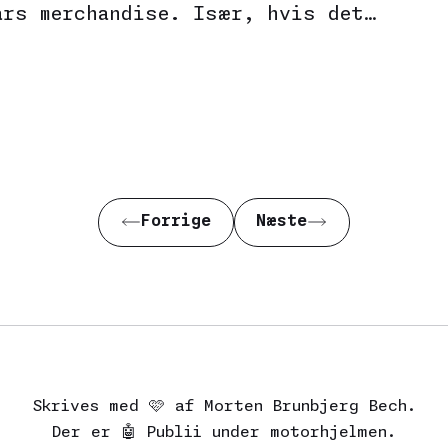
ars merchandise. Især, hvis det…
Forrige
Næste
Skrives med 🩷 af Morten Brunbjerg Bech.
Der er 🤖
Publii
under motorhjelmen.