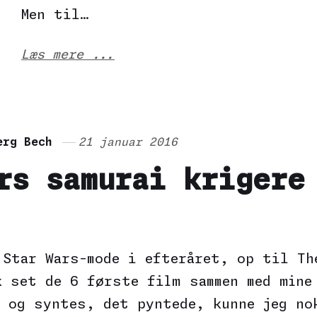
Men til…
Læs mere ...
erg Bech
21 januar 2016
rs samurai krigere
 Star Wars-mode i efteråret, op til Th
k set de 6 første film sammen med mine
s og syntes, det pyntede, kunne jeg no