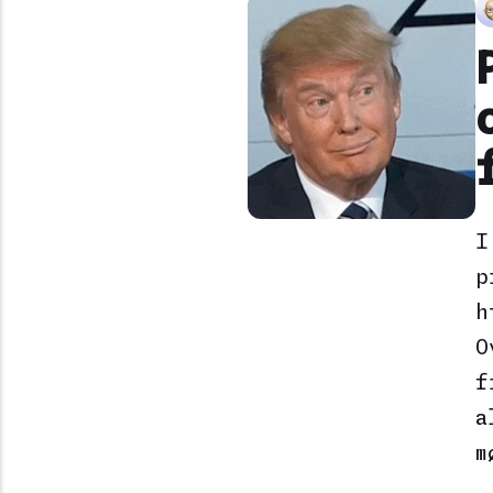
I
p
h
O
f
a
m