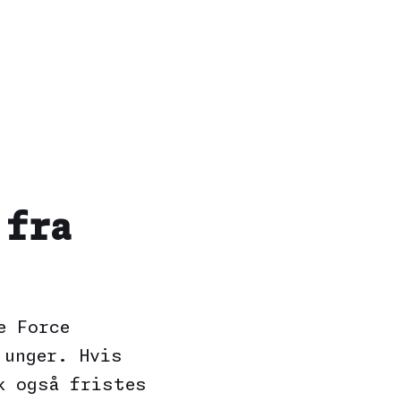
 fra
e Force
 unger. Hvis
k også fristes